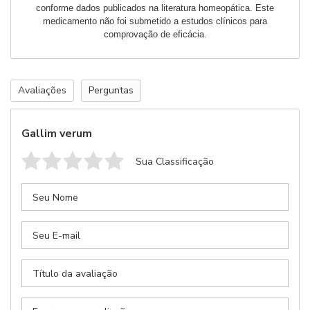
conforme dados publicados na literatura homeopática. Este
sua receita
medicamento não foi submetido a estudos clínicos para
Retornaremos seu contato com previsão de entrega
comprovação de eficácia.
Avaliações
Perguntas
Gallim verum
Sua Classificação
Anexar Receita
Nenhum arquivo selecionado