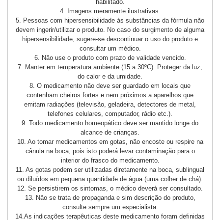
habilitado.
4. Imagens meramente ilustrativas.
5. Pessoas com hipersensibilidade às substâncias da fórmula não
devem ingerir/utilizar o produto. No caso do surgimento de alguma
hipersensibilidade, sugere-se descontinuar o uso do produto e
consultar um médico.
6. Não use o produto com prazo de validade vencido.
7. Manter em temperatura ambiente (15 a 30ºC). Proteger da luz,
do calor e da umidade.
8. O medicamento não deve ser guardado em locais que
contenham cheiros fortes e nem próximos a aparelhos que
emitam radiações (televisão, geladeira, detectores de metal,
telefones celulares, computador, rádio etc.).
9. Todo medicamento homeopático deve ser mantido longe do
alcance de crianças.
10. Ao tomar medicamentos em gotas, não encoste ou respire na
cânula na boca, pois isto poderá levar contaminação para o
interior do frasco do medicamento.
11. As gotas podem ser utilizadas diretamente na boca, sublingual
ou diluídos em pequena quantidade de água (uma colher de chá).
12. Se persistirem os sintomas, o médico deverá ser consultado.
13. Não se trata de propaganda e sim descrição do produto,
consulte sempre um especialista.
14.As indicações terapêuticas deste medicamento foram definidas