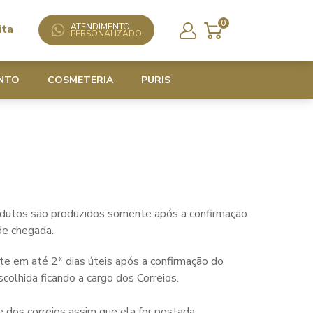
0
ATENDIMENTO
ita
PERSONALIZADO
NTO
COSMETERIA
PURIS
odutos são produzidos somente após a confirmação
de chegada.
te em até 2* dias úteis após a confirmação do
colhida ficando a cargo dos Correios.
 dos correios assim que ela for postada.