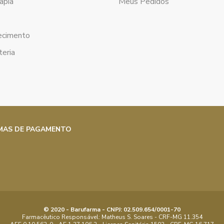
apia
Meus Pedidos
a
ecimento
eria
MAS DE PAGAMENTO
© 2020 - Barufarma - CNPJ: 02.509.654/0001-70
Farmacêutico Responsável: Matheus S. Soares - CRF-MG 11.354