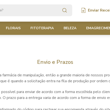
Enviar Rece
FLORAIS
FITOTERAPIA
BELEZA
EMAGRECIME
Bach
Policrestos
Policrestos
Barba e Cabelo
icas
eopáticas
Bush australiano
Semi policrestos
Semi policrestos
Califórnia
Envio e Prazos
Fórmulas Florais
farmácia de manipulação, então a grande maioria de nossos pr
Saint Germain
 que é quando a solicitação entra na fila de produção por ordem 
os
possível para enviar de acordo com a forma escolhida pelo clien
 O prazo para a entrega varia de acordo com a forma de envio es
Cease
informado do código para rastrear sua encomenda através do site