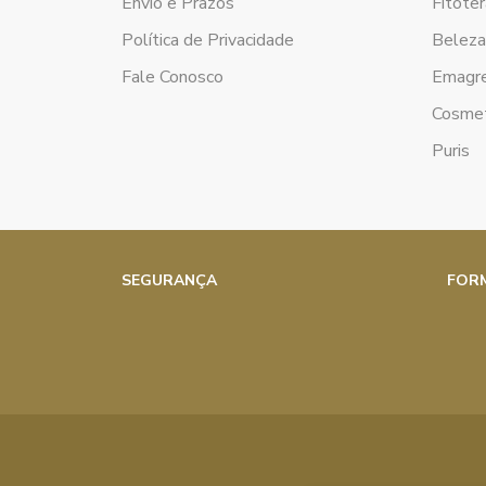
Envio e Prazos
Fitoter
Política de Privacidade
Belez
Fale Conosco
Emagr
Cosmet
Puris
SEGURANÇA
FOR