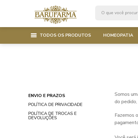
TODOS OS PRODUTOS
HOMEOPATIA
Homeopatia
Actinídeos
Actinídeos
Florais
Fórmulas Homeopát
Bach
Fórmulas Hom
Fitoterapia
Isoterápicos
Bush australiano
Isoterápicos
Beleza
Lantanídeos
Califórnia
Barba e Cabelo
Lantanídeos
Emagrecimento
Nosódios
Fórmulas Florais
Nosódios
Somos uma 
ENVIO E PRAZOS
do pedido,
Cosmeteria
Organoterápicos
Saint Germain
Organoterápic
POLÍTICA DE PRIVACIDADE
POLÍTICA DE TROCAS E
Puris
Outros
Outros
Fazemos o 
DEVOLUÇÕES
pagamento.
Poli - HDT - Cease
Poli - HDT - 
Você será 