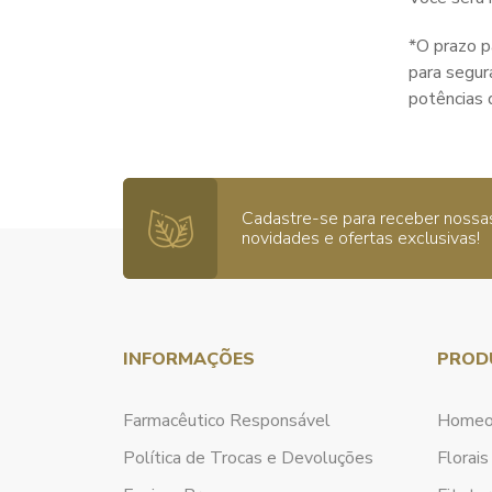
*O prazo p
para segur
potências 
Cadastre-se para receber nossa
novidades e ofertas exclusivas!
INFORMAÇÕES
PROD
Farmacêutico Responsável
Homeo
Política de Trocas e Devoluções
Florais