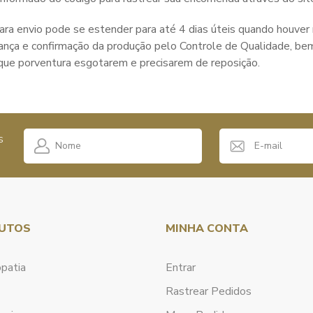
sua receita
ara envio pode se estender para até 4 dias úteis quando houver 
ança e confirmação da produção pelo Controle de Qualidade, b
Retornaremos seu contato com previsão de entrega
que porventura esgotarem e precisarem de reposição.
s
UTOS
MINHA CONTA
patia
Entrar
Anexar Receita
Nenhum arquivo selecionado
Rastrear Pedidos