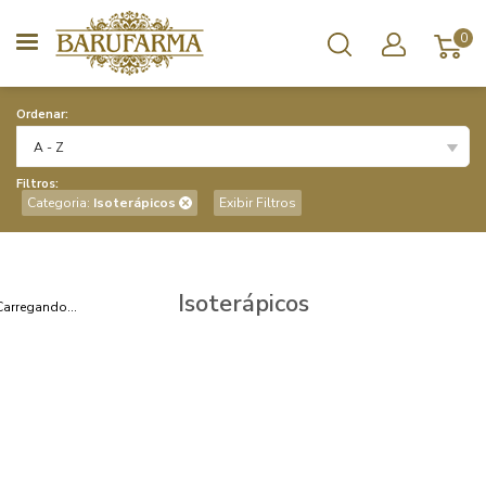
0
Ordenar:
A - Z
Filtros:
Categoria:
Isoterápicos
Exibir Filtros
Isoterápicos
Carregando...