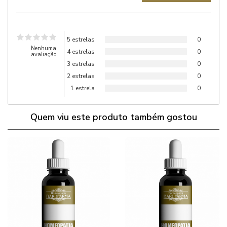
5 estrelas
0
Nenhuma
4 estrelas
0
avaliação
3 estrelas
0
2 estrelas
0
1 estrela
0
Quem viu este produto também gostou
Anexar Receita
Nenhum arquivo selecionado