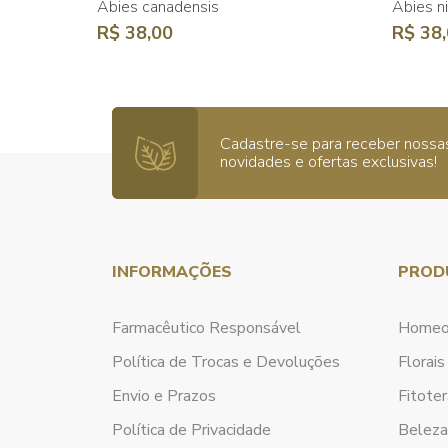
Abies canadensis
Abies n
R$ 38,00
R$ 38
Cadastre-se para receber nossa
novidades e ofertas exclusivas!
INFORMAÇÕES
PROD
Farmacêutico Responsável
Homeo
Política de Trocas e Devoluções
Florais
Envio e Prazos
Fitoter
Política de Privacidade
Belez