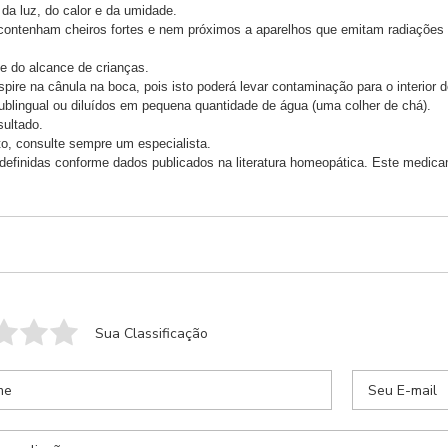
da luz, do calor e da umidade.
ntenham cheiros fortes e nem próximos a aparelhos que emitam radiações (te
e do alcance de crianças.
ire na cânula na boca, pois isto poderá levar contaminação para o interior 
sublingual ou diluídos em pequena quantidade de água (uma colher de chá).
sultado.
to, consulte sempre um especialista.
efinidas conforme dados publicados na literatura homeopática. Este medicam
sua receita
Retornaremos seu contato com previsão de entrega
Sua Classificação