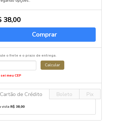
regando opções..
 38,00
Comprar
ule o frete e o prazo de entrega.
Calcular
 sei meu CEP
Cartão de Crédito
Boleto
Pix
à vista
R$ 38,00