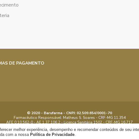
ecimento
eria
MAS DE PAGAMENTO
© 2020 - Barufarma - CNPJ: 02.509.654/0001-70
Farmacêutico Responsável: Matheus S. Soares - CRF-MG 11.354
AFE 0.10.562-0 - AE 1.37.106.2 - Licença Sanitária 1502 - CRF-MG 16.717
Objeto Licenciado: Manipular, Dispensar - Proibida reprodução parcial ou total
oferecer melhor experiência, desempenho e recomendar conteúdos de seu int
orda com a nossa
Política de Privacidade
.