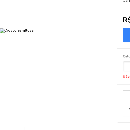
Car
R$
Calc
Não