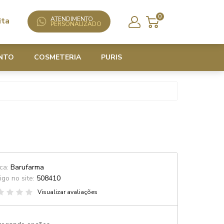
0
ATENDIMENTO
ita
PERSONALIZADO
NTO
COSMETERIA
PURIS
ca:
Barufarma
igo no site:
508410
Visualizar avaliações