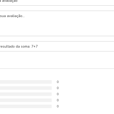
Anexar Receita
Nenhum arquivo selecionado
0
0
0
0
0