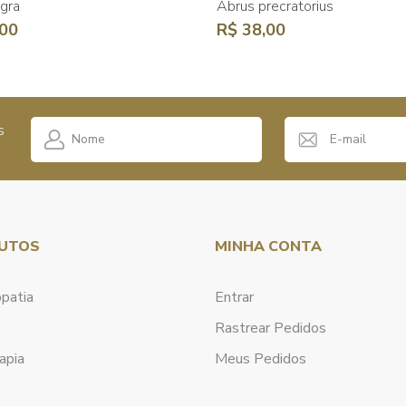
igra
Abrus precratorius
,00
R$ 38,00
s
UTOS
MINHA CONTA
patia
Entrar
Rastrear Pedidos
apia
Meus Pedidos
a