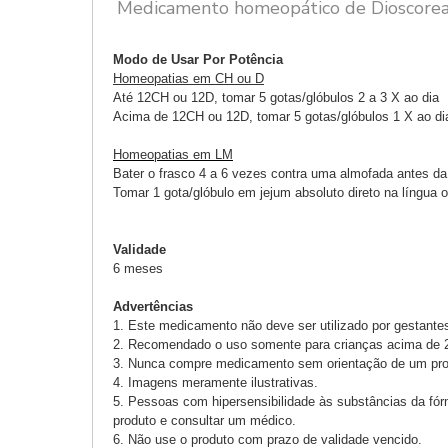
Medicamento homeopático de Dioscorea 
Modo de Usar Por Potência
Homeopatias em CH ou D
Até 12CH ou 12D, tomar 5 gotas/glóbulos 2 a 3 X ao dia
Acima de 12CH ou 12D, tomar 5 gotas/glóbulos 1 X ao dia 
Homeopatias em LM
Bater o frasco 4 a 6 vezes contra uma almofada antes d
Tomar 1 gota/glóbulo em jejum absoluto direto na língua o
Validade
6 meses
Advertências
1. Este medicamento não deve ser utilizado por gestantes 
2. Recomendado o uso somente para crianças acima de 
3. Nunca compre medicamento sem orientação de um profi
4. Imagens meramente ilustrativas.
5. Pessoas com hipersensibilidade às substâncias da fórm
produto e consultar um médico.
6. Não use o produto com prazo de validade vencido.