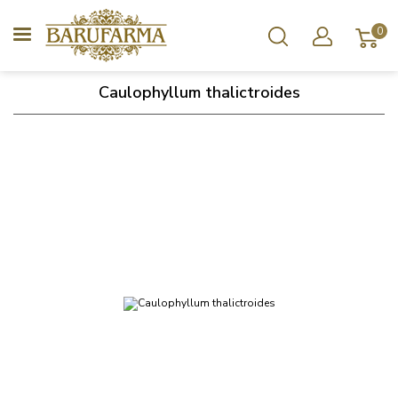
0
Caulophyllum thalictroides