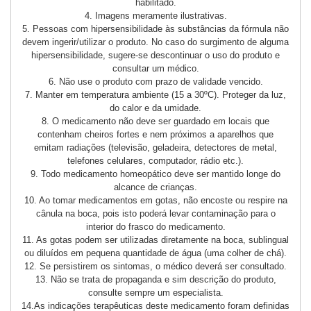
habilitado.
4. Imagens meramente ilustrativas.
5. Pessoas com hipersensibilidade às substâncias da fórmula não
devem ingerir/utilizar o produto. No caso do surgimento de alguma
hipersensibilidade, sugere-se descontinuar o uso do produto e
consultar um médico.
6. Não use o produto com prazo de validade vencido.
7. Manter em temperatura ambiente (15 a 30ºC). Proteger da luz,
do calor e da umidade.
8. O medicamento não deve ser guardado em locais que
contenham cheiros fortes e nem próximos a aparelhos que
emitam radiações (televisão, geladeira, detectores de metal,
telefones celulares, computador, rádio etc.).
9. Todo medicamento homeopático deve ser mantido longe do
alcance de crianças.
10. Ao tomar medicamentos em gotas, não encoste ou respire na
cânula na boca, pois isto poderá levar contaminação para o
interior do frasco do medicamento.
11. As gotas podem ser utilizadas diretamente na boca, sublingual
ou diluídos em pequena quantidade de água (uma colher de chá).
12. Se persistirem os sintomas, o médico deverá ser consultado.
13. Não se trata de propaganda e sim descrição do produto,
consulte sempre um especialista.
14.As indicações terapêuticas deste medicamento foram definidas