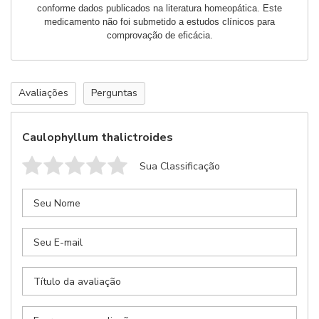
conforme dados publicados na literatura homeopática. Este
sua receita
medicamento não foi submetido a estudos clínicos para
Retornaremos seu contato com previsão de entrega
comprovação de eficácia.
Avaliações
Perguntas
Caulophyllum thalictroides
Sua Classificação
Anexar Receita
Nenhum arquivo selecionado