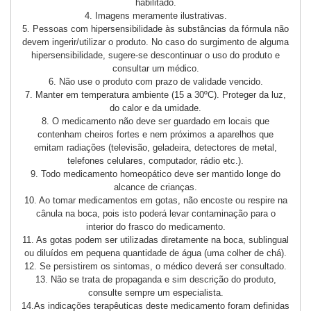
habilitado.
4. Imagens meramente ilustrativas.
5. Pessoas com hipersensibilidade às substâncias da fórmula não
devem ingerir/utilizar o produto. No caso do surgimento de alguma
hipersensibilidade, sugere-se descontinuar o uso do produto e
consultar um médico.
6. Não use o produto com prazo de validade vencido.
7. Manter em temperatura ambiente (15 a 30ºC). Proteger da luz,
do calor e da umidade.
8. O medicamento não deve ser guardado em locais que
contenham cheiros fortes e nem próximos a aparelhos que
emitam radiações (televisão, geladeira, detectores de metal,
telefones celulares, computador, rádio etc.).
9. Todo medicamento homeopático deve ser mantido longe do
alcance de crianças.
10. Ao tomar medicamentos em gotas, não encoste ou respire na
cânula na boca, pois isto poderá levar contaminação para o
interior do frasco do medicamento.
11. As gotas podem ser utilizadas diretamente na boca, sublingual
ou diluídos em pequena quantidade de água (uma colher de chá).
12. Se persistirem os sintomas, o médico deverá ser consultado.
13. Não se trata de propaganda e sim descrição do produto,
consulte sempre um especialista.
14.As indicações terapêuticas deste medicamento foram definidas