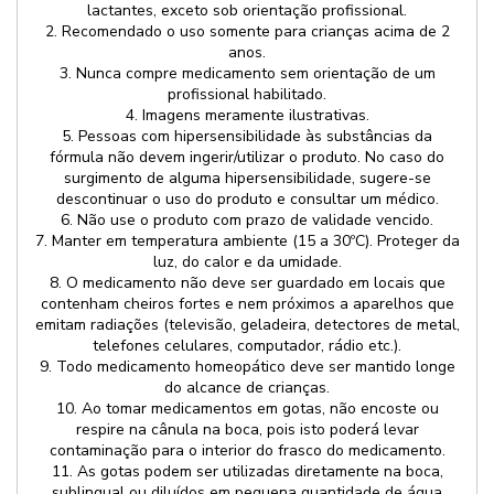
lactantes, exceto sob orientação profissional.
2. Recomendado o uso somente para crianças acima de 2
anos.
3. Nunca compre medicamento sem orientação de um
profissional habilitado.
4. Imagens meramente ilustrativas.
5. Pessoas com hipersensibilidade às substâncias da
fórmula não devem ingerir/utilizar o produto. No caso do
surgimento de alguma hipersensibilidade, sugere-se
descontinuar o uso do produto e consultar um médico.
6. Não use o produto com prazo de validade vencido.
7. Manter em temperatura ambiente (15 a 30ºC). Proteger da
luz, do calor e da umidade.
8. O medicamento não deve ser guardado em locais que
contenham cheiros fortes e nem próximos a aparelhos que
emitam radiações (televisão, geladeira, detectores de metal,
telefones celulares, computador, rádio etc.).
9. Todo medicamento homeopático deve ser mantido longe
do alcance de crianças.
10. Ao tomar medicamentos em gotas, não encoste ou
respire na cânula na boca, pois isto poderá levar
contaminação para o interior do frasco do medicamento.
11. As gotas podem ser utilizadas diretamente na boca,
sublingual ou diluídos em pequena quantidade de água