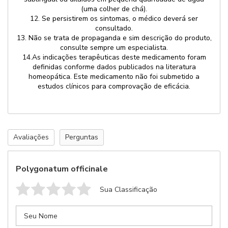
(uma colher de chá).
12. Se persistirem os sintomas, o médico deverá ser
consultado.
13. Não se trata de propaganda e sim descrição do produto,
sua receita
consulte sempre um especialista.
Retornaremos seu contato com previsão de entrega
14.As indicações terapêuticas deste medicamento foram
definidas conforme dados publicados na literatura
homeopática. Este medicamento não foi submetido a
estudos clínicos para comprovação de eficácia.
Avaliações
Perguntas
Polygonatum officinale
Sua Classificação
Anexar Receita
Nenhum arquivo selecionado