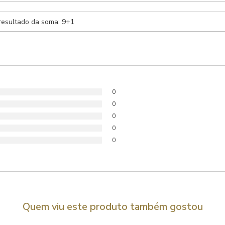
0
0
0
0
0
Quem viu este produto também gostou