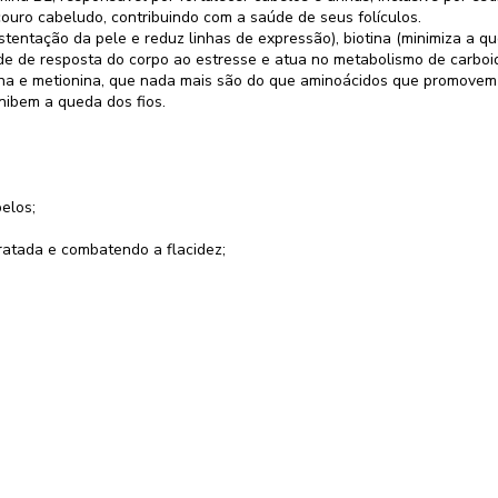
couro cabeludo, contribuindo com a saúde de seus folículos.
tentação da pele e reduz linhas de expressão), biotina (minimiza a q
de de resposta do corpo ao estresse e atua no metabolismo de carboid
tina e metionina, que nada mais são do que aminoácidos que promove
inibem a queda dos fios.
sua receita
elos;
Retornaremos seu contato com previsão de entrega
ratada e combatendo a flacidez;