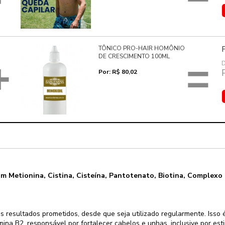
TÔNICO PRO-HAIR HOMÔNIO
DE CRESCIMENTO 100ML
+
=
D
Por: R$ 80,02
Metionina, Cistina, Cisteína, Pantotenato, Biotina, Complexo 
os resultados prometidos, desde que seja utilizado regularmente. Isso 
mina B2, responsável por fortalecer cabelos e unhas, inclusive por e