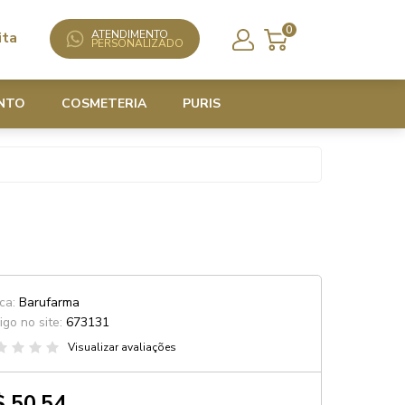
0
ATENDIMENTO
ita
PERSONALIZADO
NTO
COSMETERIA
PURIS
ca:
Barufarma
igo no site:
673131
Visualizar avaliações
 50,54