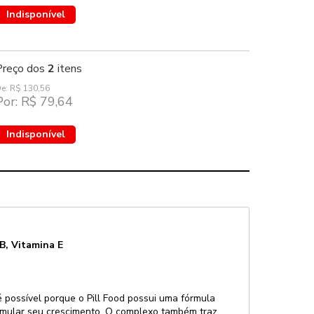
Indisponível
Preço dos
2
itens
e: R$ 130,56
Por: R$ 79,64
Indisponível
B, Vitamina E
é possível porque o Pill Food possui uma fórmula
stimular seu crescimento. O complexo também traz