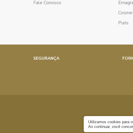
Fale Conosco
Emagr
Cosmet
Puris
SEGURANÇA
FOR
Utilizamos cookies para 
Ao continuar, você conc