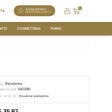
0
ATENDIMENTO
ita
PERSONALIZADO
NTO
COSMETERIA
PURIS
ca:
Barufarma
igo no site:
640280
Visualizar avaliações
 35,82