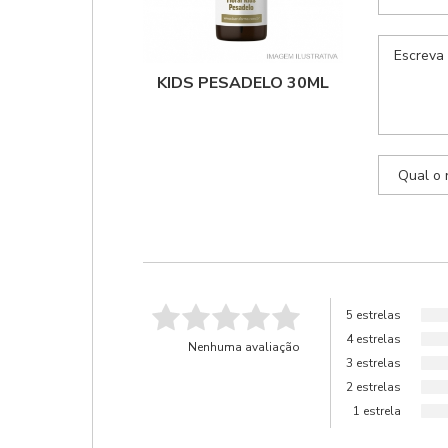
KIDS PESADELO 30ML
5 estrelas
4 estrelas
Nenhuma avaliação
3 estrelas
2 estrelas
1 estrela