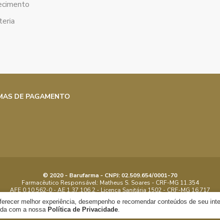
ecimento
eria
MAS DE PAGAMENTO
© 2020 - Barufarma - CNPJ: 02.509.654/0001-70
Farmacêutico Responsável: Matheus S. Soares - CRF-MG 11.354
AFE 0.10.562-0 - AE 1.37.106.2 - Licença Sanitária 1502 - CRF-MG 16.717
Objeto Licenciado: Manipular, Dispensar - Proibida reprodução parcial ou total
oferecer melhor experiência, desempenho e recomendar conteúdos de seu int
orda com a nossa
Política de Privacidade
.