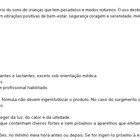
 do sono de crianças que tem pesadelos e medos noturnos. O uso deste flo
em vibrações positivas de bem-estar, segurança coragem e serenidade, me
antes e lactantes, exceto sob orientação médica.
s.
rofissional habilitado.
 fórmula não devem ingerir/utilizar o produto. No caso do surgimento 
o.
.
eger da luz, do calor e da umidade.
ue contenham cheiros fortes e nem próximos a aparelhos que emitam r
es, no mínimo meia hora antes ou depois. Se for ingeri-lo próximo à 