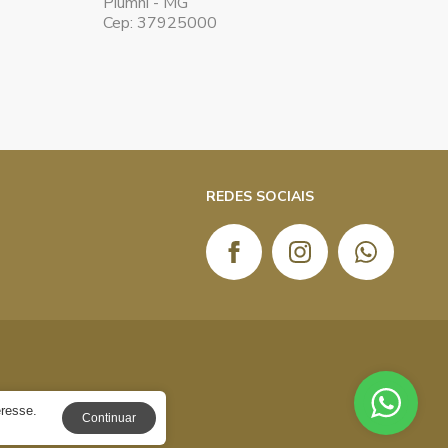
Piumhi - MG
Cep: 37925000
REDES SOCIAIS
eresse.
Continuar