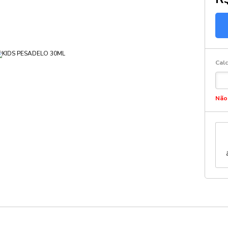
Calc
Não