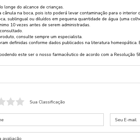
 longe do alcance de crianças.
cânula na boca, pois isto poderá levar contaminação para o interior
oca, sublingual ou diluídos em pequena quantidade de água (uma colhe
ínimo 10 vezes antes de serem administradas.
 consultado.
produto, consulte sempre um especialista.
oram definidas conforme dados publicados na literatura homeopática.
o, podendo este ser o nosso farmacêutico de acordo com a Resolução 
sua receita
Retornaremos seu contato com previsão de entrega
Sua Classificação