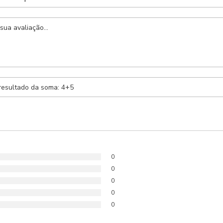
Anexar Receita
Nenhum arquivo selecionado
0
0
0
0
0