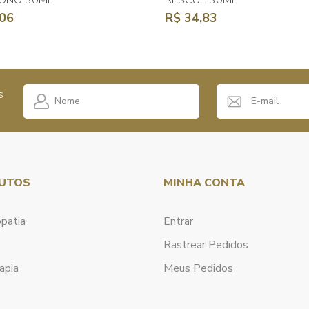
 SONO 30ML
RESCUE 30ML
,06
R$ 34,83
s
UTOS
MINHA CONTA
patia
Entrar
Rastrear Pedidos
apia
Meus Pedidos
a