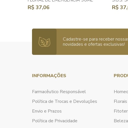
FLORAL DE EMERGÊNCIA 30ML
S.O.S.
R$ 37,06
R$ 37
Cadastre-se para receber nossa
novidades e ofertas exclusivas!
INFORMAÇÕES
PROD
Farmacêutico Responsável
Homeo
Política de Trocas e Devoluções
Florais
Envio e Prazos
Fitoter
Política de Privacidade
Belez