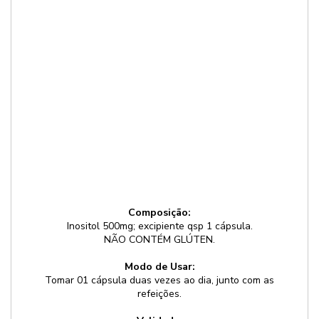
aten
e
foco;
-
Ajud
no
Anexar Receita
cuid
da
Nenhum arquivo selecionado
SOP;
-
Age
com
regu
hor
nal.
Composição:
Inositol 500mg; excipiente qsp 1 cápsula.
NÃO CONTÉM GLÚTEN.
Modo de Usar:
Tomar 01 cápsula duas vezes ao dia, junto com as
refeições.