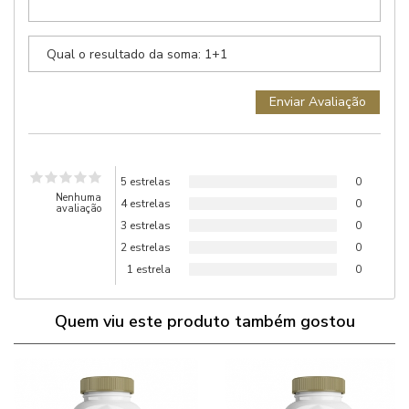
5 estrelas
0
Nenhuma
4 estrelas
0
avaliação
3 estrelas
0
2 estrelas
0
1 estrela
0
Quem viu este produto também gostou