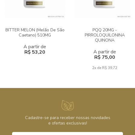
BITTER MELON (Melão De São
PQQ 20MG -
Caetano) 510MG
PIRROLOQUILONINA
QUINONA
A partir de
A partir de
R$ 53,20
R$ 75,00
2x de R$ 39,72
Cadastre-se para receber nossas novidades
e ofertas exclusivas!