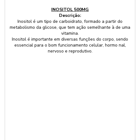
INOSITOL 500MG
Para
Descrição:
que
Inositol é um tipo de carboidrato, formado a partir do
serv
metabolismo da glicose, que tem ação semelhante à de uma
o I
vitamina.
O
É
Inositol é importante em diversas funções do corpo, sendo
Inosi
impo
essencial para o bom funcionamento celular, hormo nal,
ajud
sem
nervoso e reprodutivo.
a
mant
reequ
nívei
o
ade
ciclo
de
hor
Inosi
nal,
no
aum
corp
a
pois
sens
ele
à
é
insul
uma
melh
subs
as
esse
funç
para
cereb
a