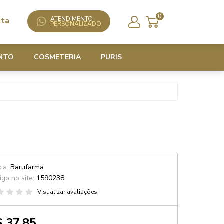
0
ATENDIMENTO
ita
PERSONALIZADO
NTO
COSMETERIA
PURIS
ca:
Barufarma
igo no site:
1590238
Visualizar avaliações
 37,85