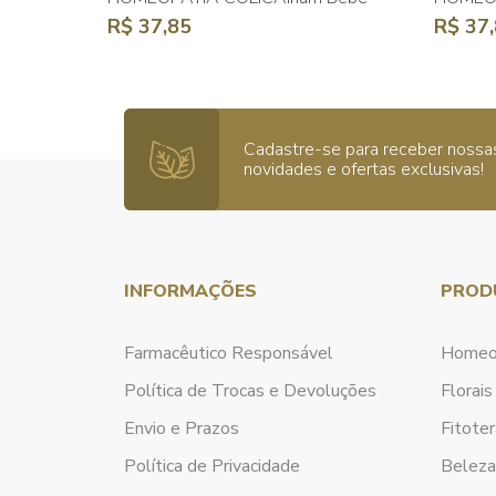
R$ 37,85
R$ 37
Cadastre-se para receber nossa
novidades e ofertas exclusivas!
INFORMAÇÕES
PROD
Farmacêutico Responsável
Homeo
Política de Trocas e Devoluções
Florais
Envio e Prazos
Fitoter
Política de Privacidade
Belez