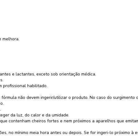
e melhora.
antes e lactantes, exceto sob orientação médica.
s.
rofissional habilitado.
 fórmula não devem ingerir/utilizar o produto. No caso do surgimento 
o.
.
eger da luz, do calor e da umidade.
ue contenham cheiros fortes e nem próximos a aparelhos que emitam r
es, no mínimo meia hora antes ou depois. Se for ingeri-lo próximo à 