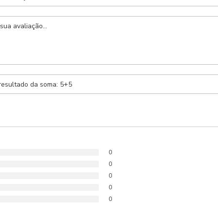
Anexar Receita
Nenhum arquivo selecionado
0
0
0
0
0