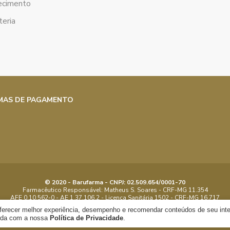
ecimento
eria
MAS DE PAGAMENTO
© 2020 - Barufarma - CNPJ: 02.509.654/0001-70
Farmacêutico Responsável: Matheus S. Soares - CRF-MG 11.354
AFE 0.10.562-0 - AE 1.37.106.2 - Licença Sanitária 1502 - CRF-MG 16.717
Objeto Licenciado: Manipular, Dispensar - Proibida reprodução parcial ou total
oferecer melhor experiência, desempenho e recomendar conteúdos de seu int
orda com a nossa
Política de Privacidade
.