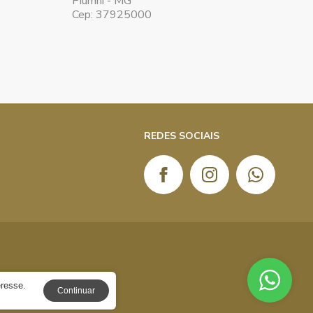
Piumhi - MG
Cep: 37925000
REDES SOCIAIS
eresse.
Continuar