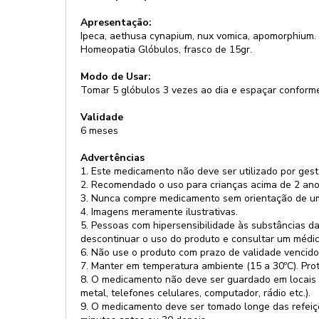
Apresentação:
Ipeca, aethusa cynapium, nux vomica, apomorphium.
Homeopatia Glóbulos, frasco de 15gr.
Modo de Usar:
Tomar 5 glóbulos 3 vezes ao dia e espaçar conform
Validade
6 meses
Advertências
1. Este medicamento não deve ser utilizado por gest
2. Recomendado o uso para crianças acima de 2 ano
3. Nunca compre medicamento sem orientação de um p
4. Imagens meramente ilustrativas.
5. Pessoas com hipersensibilidade às substâncias da
descontinuar o uso do produto e consultar um médic
6. Não use o produto com prazo de validade vencido
7. Manter em temperatura ambiente (15 a 30ºC). Prot
8. O medicamento não deve ser guardado em locais q
metal, telefones celulares, computador, rádio etc.).
9. O medicamento deve ser tomado longe das refeiçõ