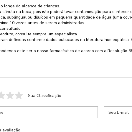
 longe do alcance de crianças.
cânula na boca, pois isto poderá levar contaminação para o interior
oca, sublingual ou diluídos em pequena quantidade de água (uma colhe
ínimo 10 vezes antes de serem administradas.
 consultado.
produto, consulte sempre um especialista.
oram definidas conforme dados publicados na literatura homeopática.
o, podendo este ser o nosso farmacêutico de acordo com a Resolução 
sua receita
Retornaremos seu contato com previsão de entrega
Sua Classificação