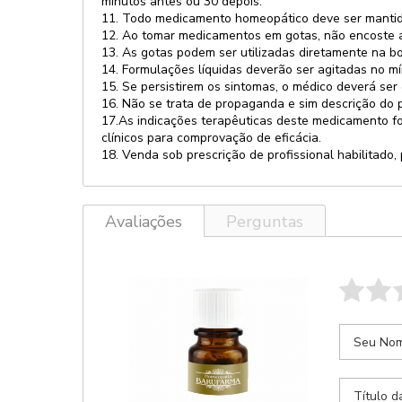
minutos antes ou 30 depois.
11. Todo medicamento homeopático deve ser mantido
12. Ao tomar medicamentos em gotas, não encoste a 
13. As gotas podem ser utilizadas diretamente na b
14. Formulações líquidas deverão ser agitadas no m
15. Se persistirem os sintomas, o médico deverá ser
16. Não se trata de propaganda e sim descrição do 
17.As indicações terapêuticas deste medicamento f
clínicos para comprovação de eficácia.
18. Venda sob prescrição de profissional habilitad
Avaliações
Perguntas