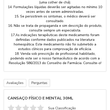
(uma colher de chá).
14. Formulações líquidas deverão ser agitadas no mínimo 10
vezes antes de serem administradas.
15. Se persistirem os sintomas, o médico deverá ser
consultado.
16. Não se trata de propaganda e sim descrição do produto,
consulte sempre um especialista.
sua receita
17.As indicações terapêuticas deste medicamento foram
definidas conforme dados publicados na literatura
Retornaremos seu contato com previsão de entrega
homeopática. Este medicamento não foi submetido a
estudos clínicos para comprovação de eficácia.
18. Venda sob prescrição de profissional habilitado,
podendo este ser o nosso farmacêutico de acordo com a
Resolução 586/2013 do Conselho de Farmácia. Consulte-o!
Avaliações
Perguntas
CANSAÇO FÍSICO E MENTAL 30ML
Sua Classificação