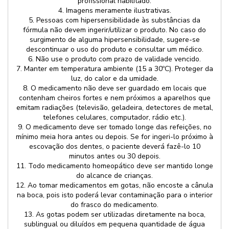
profissional habilitado.
4. Imagens meramente ilustrativas.
5. Pessoas com hipersensibilidade às substâncias da
fórmula não devem ingerir/utilizar o produto. No caso do
surgimento de alguma hipersensibilidade, sugere-se
descontinuar o uso do produto e consultar um médico.
6. Não use o produto com prazo de validade vencido.
7. Manter em temperatura ambiente (15 a 30ºC). Proteger da
luz, do calor e da umidade.
8. O medicamento não deve ser guardado em locais que
contenham cheiros fortes e nem próximos a aparelhos que
emitam radiações (televisão, geladeira, detectores de metal,
telefones celulares, computador, rádio etc.).
9. O medicamento deve ser tomado longe das refeições, no
mínimo meia hora antes ou depois. Se for ingeri-lo próximo à
escovação dos dentes, o paciente deverá fazê-lo 10
minutos antes ou 30 depois.
11. Todo medicamento homeopático deve ser mantido longe
do alcance de crianças.
12. Ao tomar medicamentos em gotas, não encoste a cânula
na boca, pois isto poderá levar contaminação para o interior
do frasco do medicamento.
13. As gotas podem ser utilizadas diretamente na boca,
sublingual ou diluídos em pequena quantidade de água