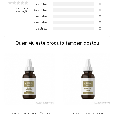
5 estrelas
0
Nenhuma
4 estrelas
0
avaliação
3 estrelas
0
2 estrelas
0
1 estrela
0
Quem viu este produto também gostou